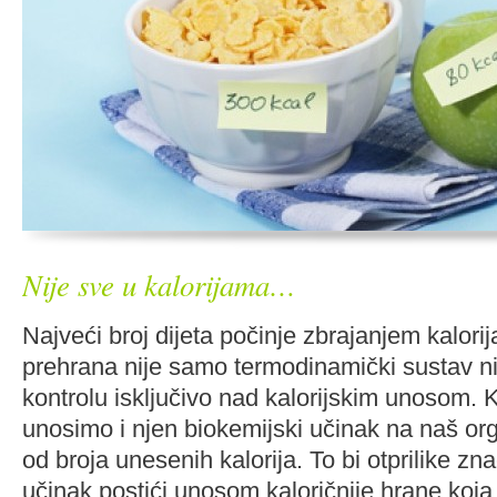
Nije sve u kalorijama…
Najveći broj dijeta počinje zbrajanjem kalori
prehrana nije samo termodinamički sustav ni
kontrolu isključivo nad kalorijskim unosom. K
unosimo i njen biokemijski učinak na naš or
od broja unesenih kalorija. To bi otprilike zna
učinak postići unosom kaloričnije hrane koja 