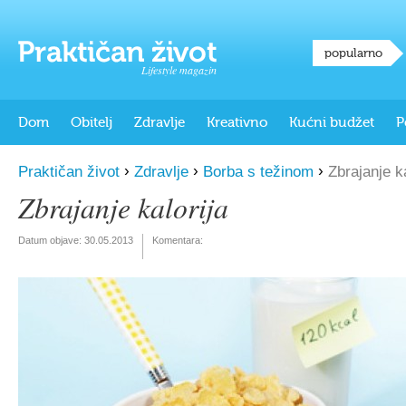
popularno
Lifestyle magazin
Dom
Obitelj
Zdravlje
Kreativno
Kućni budžet
P
›
›
›
Praktičan život
Zdravlje
Borba s težinom
Zbrajanje ka
Zbrajanje kalorija
Datum objave:
30.05.2013
Komentara: