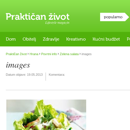
popularno
Lifestyle magazin
Dom
Obitelj
Zdravlje
Kreativno
Kućni budžet
P
›
›
›
›
Praktičan život
Hrana
Povrtni info
Zelena salata
images
images
Datum objave:
19.05.2013
Komentara: