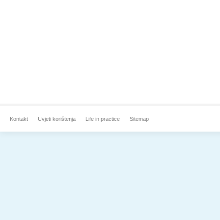
Kontakt
Uvjeti korištenja
Life in practice
Sitemap