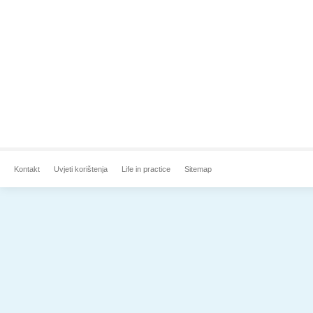
Kontakt
Uvjeti korištenja
Life in practice
Sitemap