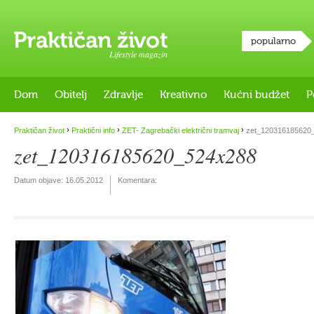
popularno
Lifestyle magazin
Dom
Obitelj
Zdravlje
Kreativno
Kućni budžet
P
›
›
›
Praktičan život
Praktični info
ZET- Zagrebački električni tramvaj
zet_120316185620
zet_120316185620_524x288
Datum objave:
16.05.2012
Komentara: