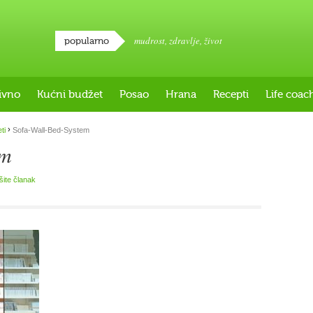
mudrost
,
zdravlje
,
život
popularno
ivno
Kućni budžet
Posao
Hrana
Recepti
Life coac
›
ti
Sofa-Wall-Bed-System
em
išite članak