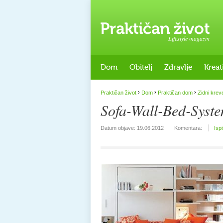
Lifestyle magazin
Dom
Obitelj
Zdravlje
Kreat
›
›
›
Praktičan život
Dom
Praktičan dom
Zidni kreve
Sofa-Wall-Bed-Syst
Datum objave:
19.06.2012
Komentara:
Isp