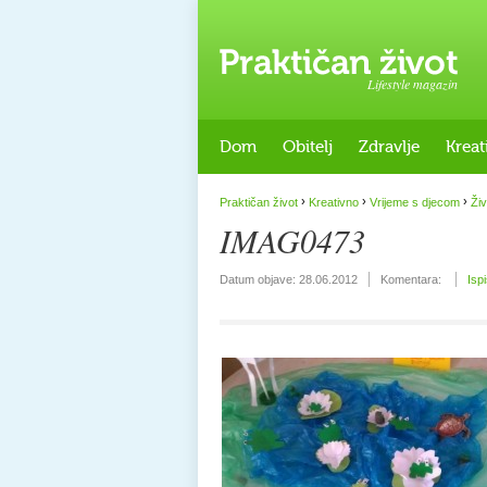
Lifestyle magazin
Dom
Obitelj
Zdravlje
Kreat
›
›
›
Praktičan život
Kreativno
Vrijeme s djecom
Živ
IMAG0473
Datum objave:
28.06.2012
Komentara:
Isp