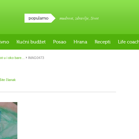
mudrost
,
zdravlje
,
život
popularno
ivno
Kućni budžet
Posao
Hrana
Recepti
Life coac
›
ot u i oko bare…
IMAG0473
išite članak