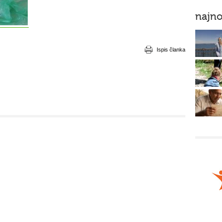
najno
Ispis članka