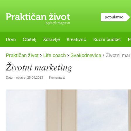
popularno
Lifestyle magazin
Dom
Obitelj
Zdravlje
Kreativno
Kućni budžet
P
›
›
›
Praktičan život
Life coach
Svakodnevica
Životni mar
Životni marketing
Datum objave:
25.04.2013
Komentara: