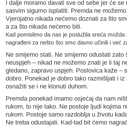
I dalje moramo davati sve od sebe jer će se
sasvim sigurno isplatiti. Premda ne možemo 
Vjerojatno nikada nećemo doznati za što sm
a za što nikada nećemo biti.
Kad pomislimo da nas je poslužila sreća možda 
nagrađeni za nešto što smo davno učinili i već za
Ne smijemo stati. Ne smijemo odustati zato š
neuspjeh – nikad ne možemo znati je li taj 
gledano, zapravo uspjeh. Poslovica kaže – 
dobro. Ponekad je dobro tako razmišljati i iz
osnažiti se i ne klonuti duhom.
Premda ponekad imamo osjećaj da nam ništa
rukom, to nije tako. Ne postoje ljudi kojima n
rukom. Postoje samo razdoblja u životu kada
Ne treba odustajati. Kad-tad bit ćemo nagrađ