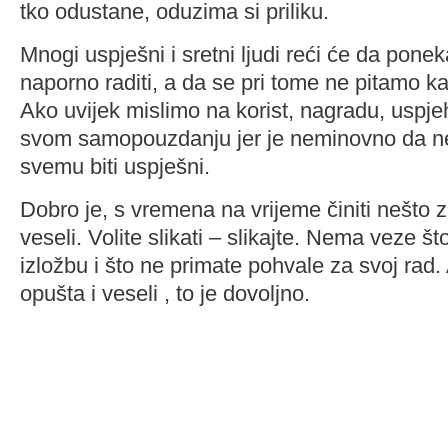
tko odustane, oduzima si priliku.
Mnogi uspješni i sretni ljudi reći će da pon
naporno raditi, a da se pri tome ne pitamo ka
Ako uvijek mislimo na korist, nagradu, uspjeh
svom samopouzdanju jer je neminovno da ne
svemu biti uspješni.
Dobro je, s vremena na vrijeme činiti nešto z
veseli. Volite slikati – slikajte. Nema veze št
izložbu i što ne primate pohvale za svoj rad.
opušta i veseli , to je dovoljno.