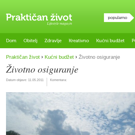
popularno
Lifestyle magazin
Dom
Obitelj
Zdravlje
Kreativno
Kućni budžet
P
›
›
Praktičan život
Kućni budžet
Životno osiguranje
Životno osiguranje
Datum objave:
11.05.2011
Komentara: