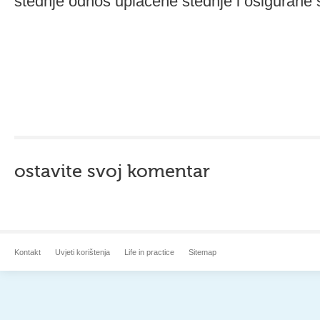
štednje odnos uplaćene štednje i osigurane s
ostavite svoj komentar
Kontakt
Uvjeti korištenja
Life in practice
Sitemap