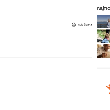
najno
Ispis članka