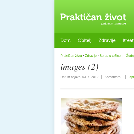
Lifestyle magazin
Dom
Obitelj
Zdravlje
Kreat
›
›
›
Praktičan život
Zdravlje
Borba s težinom
Žudn
images (2)
Datum objave:
03.09.2012
Komentara:
Isp