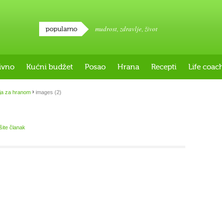
mudrost
,
zdravlje
,
život
popularno
ivno
Kućni budžet
Posao
Hrana
Recepti
Life coac
›
ja za hranom
images (2)
išite članak