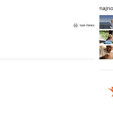
najno
Ispis članka