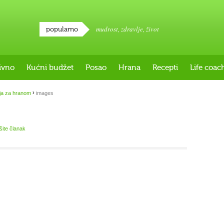
mudrost
,
zdravlje
,
život
popularno
ivno
Kućni budžet
Posao
Hrana
Recepti
Life coac
›
ja za hranom
images
išite članak