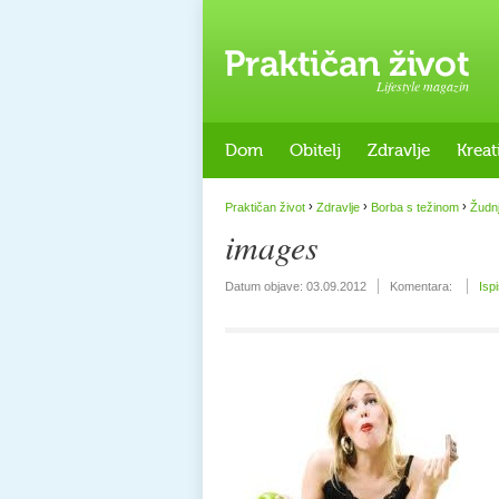
Lifestyle magazin
Dom
Obitelj
Zdravlje
Kreat
›
›
›
Praktičan život
Zdravlje
Borba s težinom
Žudn
images
Datum objave:
03.09.2012
Komentara:
Isp