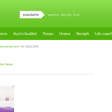
mudrost
,
zdravlje
,
život
popularno
ivno
Kućni budžet
Posao
Hrana
Recepti
Life coac
›
nostavniti život
ID-100113348
išite članak