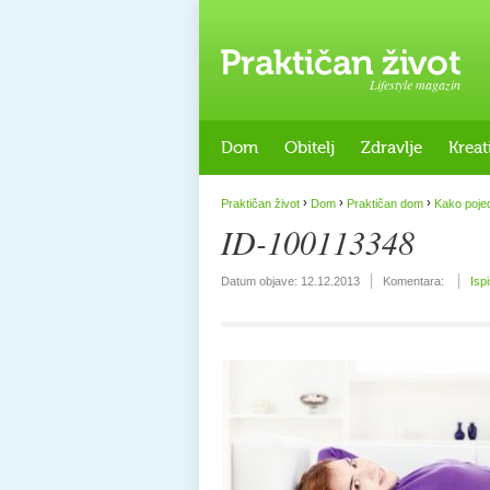
Lifestyle magazin
Dom
Obitelj
Zdravlje
Kreat
›
›
›
Praktičan život
Dom
Praktičan dom
Kako pojed
ID-100113348
Datum objave:
12.12.2013
Komentara:
Isp