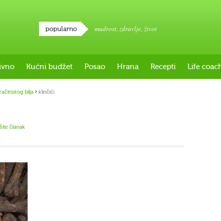
mudrost
,
zdravlje
,
život
popularno
ivno
Kućni budžet
Posao
Hrana
Recepti
Life coac
›
ačinskog bilja
klinčići
išite članak