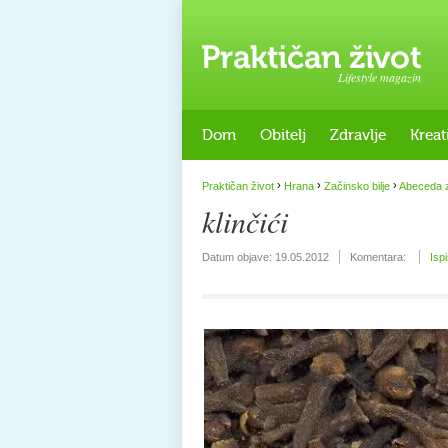
Lifestyle magazin
Dom
Obitelj
Zdravlje
Kreat
›
›
›
Praktičan život
Hrana
Začinsko bilje
Abeceda z
klinčići
Datum objave:
19.05.2012
Komentara:
Isp