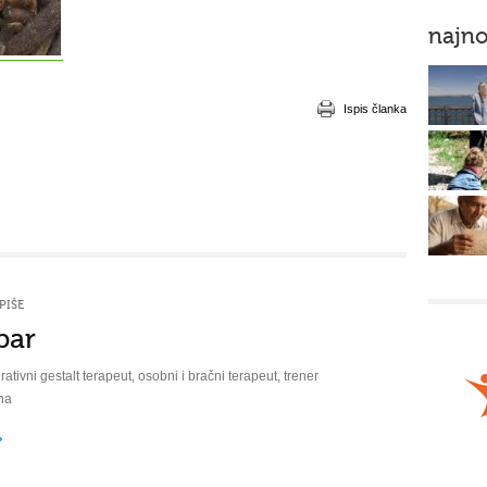
najno
Ispis članka
PIŠE
bar
rativni gestalt terapeut, osobni i bračni terapeut, trener
na