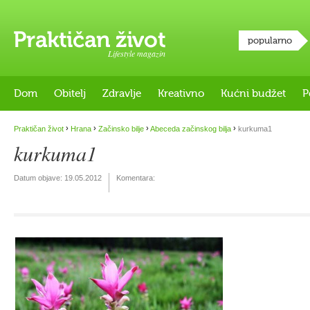
popularno
Lifestyle magazin
Dom
Obitelj
Zdravlje
Kreativno
Kućni budžet
P
›
›
›
›
Praktičan život
Hrana
Začinsko bilje
Abeceda začinskog bilja
kurkuma1
kurkuma1
Datum objave:
19.05.2012
Komentara: