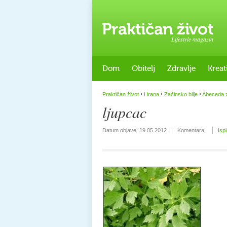
Lifestyle magazin
Dom
Obitelj
Zdravlje
Kreat
›
›
›
Praktičan život
Hrana
Začinsko bilje
Abeceda z
ljupcac
Datum objave:
19.05.2012
Komentara:
Isp