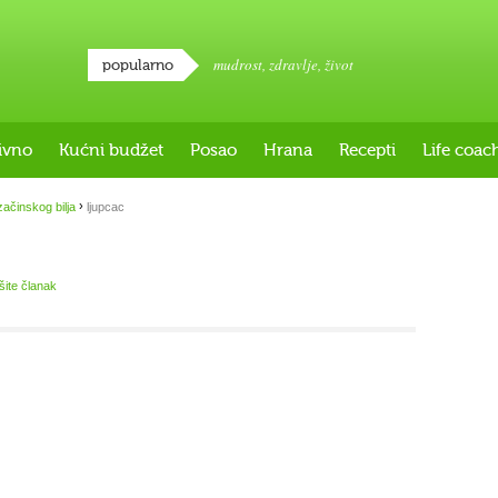
mudrost
,
zdravlje
,
život
popularno
ivno
Kućni budžet
Posao
Hrana
Recepti
Life coac
›
ačinskog bilja
ljupcac
išite članak