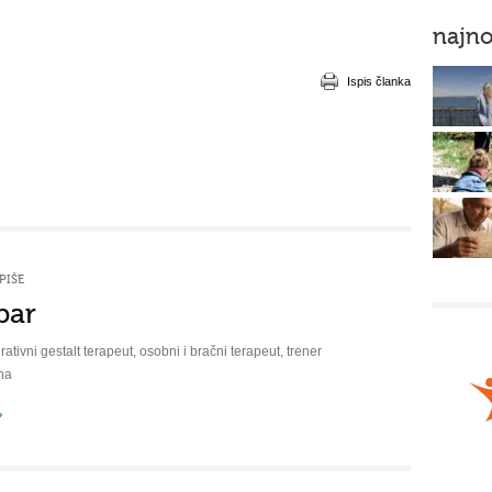
najno
Ispis članka
PIŠE
bar
rativni gestalt terapeut, osobni i bračni terapeut, trener
na