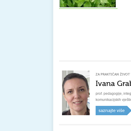
ZA PRAKTIČAN ŽIVOT 
Ivana Gra
prof. pedagogije, integ
komunikacijskih vješti
saznajte više