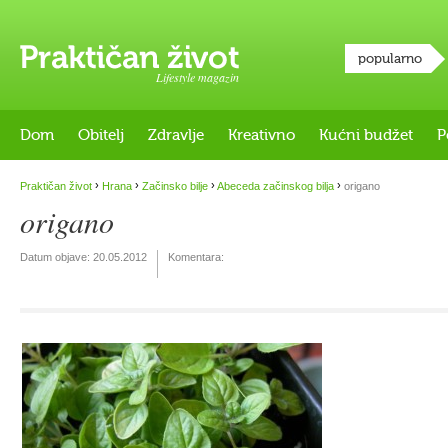
popularno
Lifestyle magazin
Dom
Obitelj
Zdravlje
Kreativno
Kućni budžet
P
›
›
›
›
Praktičan život
Hrana
Začinsko bilje
Abeceda začinskog bilja
origano
origano
Datum objave:
20.05.2012
Komentara: