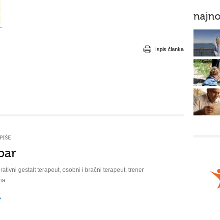
najno
Ispis članka
PIŠE
bar
rativni gestalt terapeut, osobni i bračni terapeut, trener
na