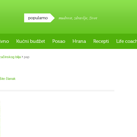
mudrost
,
zdravlje
,
život
popularno
ivno
Kućni budžet
Posao
Hrana
Recepti
Life coac
›
ačinskog bilja
pap
išite članak