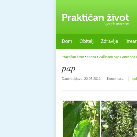
Lifestyle magazin
Dom
Obitelj
Zdravlje
Kreat
›
›
›
Praktičan život
Hrana
Začinsko bilje
Abeceda z
pap
Datum objave:
20.05.2012
Komentara:
Isp