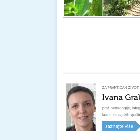
ZA PRAKTIČAN ŽIVOT 
Ivana Gra
prof. pedagogije, integ
komunikacijskih vješti
saznajte više