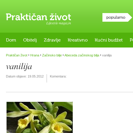
popularno
Lifestyle magazin
Dom
Obitelj
Zdravlje
Kreativno
Kućni budžet
P
›
›
›
›
Praktičan život
Hrana
Začinsko bilje
Abeceda začinskog bilja
vanilija
vanilija
Datum objave:
19.05.2012
Komentara: