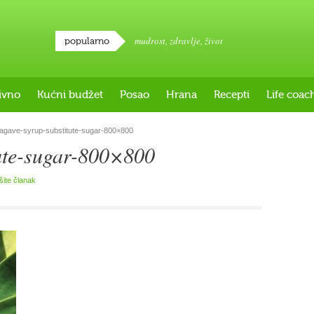
mudrost
,
zdravlje
,
život
popularno
ivno
Kućni budžet
Posao
Hrana
Recepti
Life coac
agave-syrup-substitute-sugar-800×800
tute-sugar-800×800
išite članak