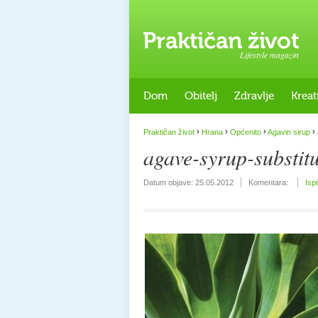
Lifestyle magazin
Dom
Obitelj
Zdravlje
Kreat
›
›
›
›
Praktičan život
Hrana
Općenito
Agavin sirup
agave-syrup-substi
Datum objave:
25.05.2012
Komentara:
Isp