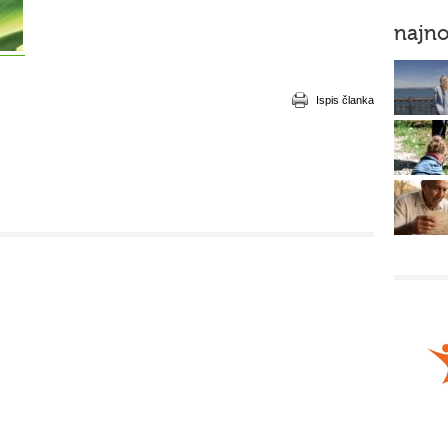
najno
Ispis članka