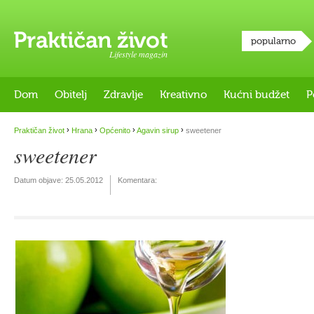
popularno
Lifestyle magazin
Dom
Obitelj
Zdravlje
Kreativno
Kućni budžet
P
›
›
›
›
Praktičan život
Hrana
Općenito
Agavin sirup
sweetener
sweetener
Datum objave:
25.05.2012
Komentara: