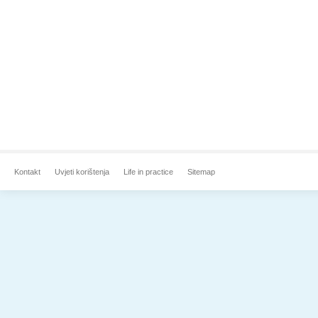
Kontakt
Uvjeti korištenja
Life in practice
Sitemap