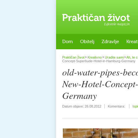
Lifestyle magazin
Dom
Obitelj
Zdravlje
Kreat
›
›
›
Praktičan život
Kreativno
Uradite sami
Ah, te c
Concept-Superbude-Hotel-in-Hamburg-Germany
old-water-pipes-beco
New-Hotel-Concept
Germany
Datum objave:
26.08.2012
Komentara:
Isp