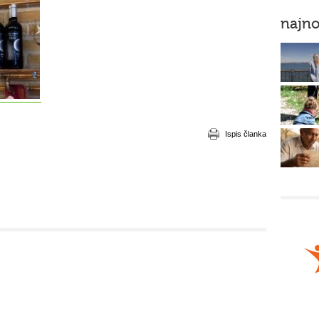
najno
Ispis članka