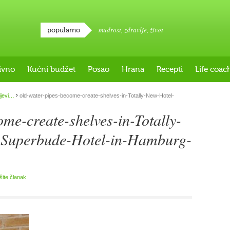
mudrost
,
zdravlje
,
život
popularno
ivno
Kućni budžet
Posao
Hrana
Recepti
Life coac
›
ijevi…
old-water-pipes-become-create-shelves-in-Totally-New-Hotel-
me-create-shelves-in-Totally-
-Superbude-Hotel-in-Hamburg-
išite članak