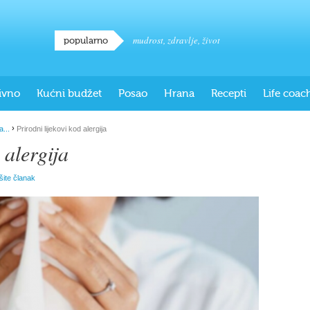
mudrost
,
zdravlje
,
život
popularno
ivno
Kućni budžet
Posao
Hrana
Recepti
Life coac
›
a...
Prirodni lijekovi kod alergija
 alergija
išite članak