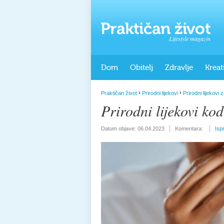
Lifestyle magazin
Dom
Obitelj
Zdravlje
Kreat
›
›
Praktičan život
Prirodni lijekovi
Prirodni lijekovi z
Prirodni lijekovi kod
Datum objave:
06.04.2023
Komentara:
Isp