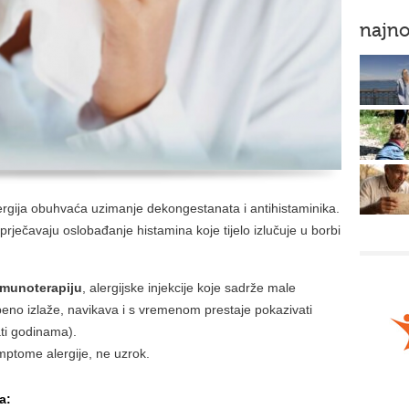
najno
ergija obuhvaća uzimanje dekongestanata i antihistaminika.
prječavaju oslobađanje histamina koje tijelo izlučuje u borbi
imunoterapiju
, alergijske injekcije koje sadrže male
epeno izlaže, navikava i s vremenom prestaje pokazivati
ati godinama).
simptome alergije, ne uzrok.
a: