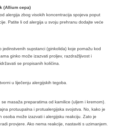
uk (Allium cepa)
kod alergija zbog visokih koncentracija spojeva poput
je. Patite li od alergija u svoju prehranu dodajte veće
ko jedinstvenih supstanci (ginkolida) koje pomažu kod
nama ginko može izazvati proljev, razdražljivost i
državati se propisanih količina.
vorni u liječenju alergijskih tegoba.
je se masaža preparatima od kamilice (uljem i kremom).
ajna protuupalna i protualergijska svojstva. No, kako je
h osoba može izazvati i alergijsku reakciju. Zato je
adi provjere. Ako nema reakcije, nastaviti s uzimanjem.