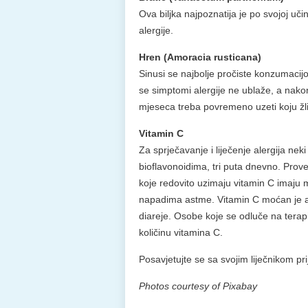
Ova biljka najpoznatija je po svojoj uči
alergije.
Hren (Amoracia rusticana)
Sinusi se najbolje pročiste konzumac
se simptomi alergije ne ublaže, a nako
mjeseca treba povremeno uzeti koju žli
Vitamin C
Za sprječavanje i liječenje alergija nek
bioflavonoidima, tri puta dnevno. Prove
koje redovito uzimaju vitamin C imaju 
napadima astme. Vitamin C moćan je an
diareje. Osobe koje se odluče na terapi
količinu vitamina C.
Posavjetujte se sa svojim liječnikom pr
Photos courtesy of Pixabay