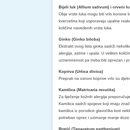
Bijeli luk (Allium sativum) i crveni l
Obje vrste luka mogu biti vrlo korisne 
kvercetina koji usporavaju upalne reakci
količine navedenih vrsta luka.
Ginko (Ginko biloba)
Ekstrakt ovog lista ginka sadrži nekoli
alergija, astme i upala. U velikim količi
uznemirenost pa treba biti oprezan i pri
Kopriva (Urtica dioica)
Preprati na osnovi koprive vrlo su djelot
Kamilica (Matricaria recutita)
Za liječenje kožnih alergija preporuču
Kamilica sadrži spojeve koji imaju znač
kamilica iz porodice glavočika kod neki
potreban oprez i uzimanje manje doze r
Bratić (Tanacetum parthenium)