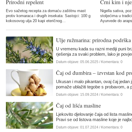
Prirodni repelent
Crni kim i nj
Evo sažetog recepta za domaću zaštitnu mast
Nigella sativa, poz
protiv komaraca i drugih insekata: Sastojci: 100 g
stoljećima u tradi
kokosovog ulja 20 kapi eteričnog…
Ayurvede do araps
Ulje ružmarina: prirodna podrška 
U vremenu kada su razni mediji puni brz
rješenja za svaki problem, lako je povje
Datum objave:
05.06.2025
/ Komentara: 0
Čaj od đumbira – izvrstan kod p
Ukusan i malo pikantan, ovaj čaj jedan 
pomaže ublažiti tegobe s probavom, a 
Datum objave:
15.09.2024
/ Komentara: 0
Čaj od lišća masline
Ljekovito djelovanje čaja od lista masli
Pravi se od listova masline koje je najb
Datum objave:
01.07.2024
/ Komentara: 0