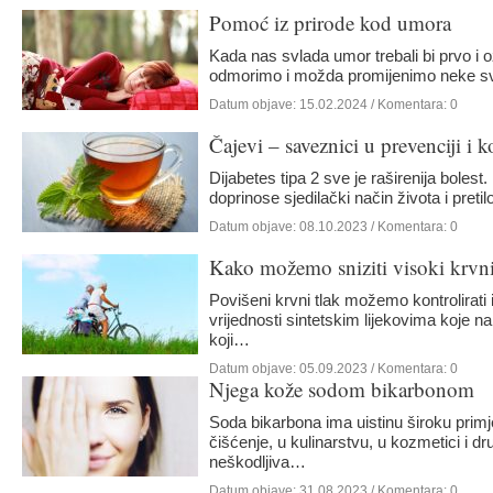
Pomoć iz prirode kod umora
Kada nas svlada umor trebali bi prvo i o
odmorimo i možda promijenimo neke s
Datum objave:
15.02.2024
/ Komentara: 0
Čajevi – saveznici u prevenciji i k
Dijabetes tipa 2 sve je raširenija bolest
doprinose sjedilački način života i pret
Datum objave:
08.10.2023
/ Komentara: 0
Kako možemo sniziti visoki krvni
Povišeni krvni tlak možemo kontrolirati 
vrijednosti sintetskim lijekovima koje na
koji…
Datum objave:
05.09.2023
/ Komentara: 0
Njega kože sodom bikarbonom
Soda bikarbona ima uistinu široku prim
čišćenje, u kulinarstvu, u kozmetici i dr
neškodljiva…
Datum objave:
31.08.2023
/ Komentara: 0