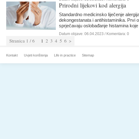
Prirodni lijekovi kod alergija
Standardno medicinsko liječenje alergi
dekongestanata i antihistaminika. Prvi o
sprječavaju oslobađanje histamina koje 
Datum objave:
06.04.2023
/ Komentara: 0
Stranica 1 / 6
1
2
3
4
5
6
>
Kontakt
Uvjeti korištenja
Life in practice
Sitemap