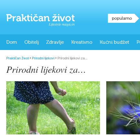
popularno
Lifestyle magazin
Dom
Obitelj
Zdravlje
Kreativno
Kućni budžet
P
›
›
Praktičan život
Prirodni lijekovi
Prirodni lijekovi za...
Prirodni lijekovi za…