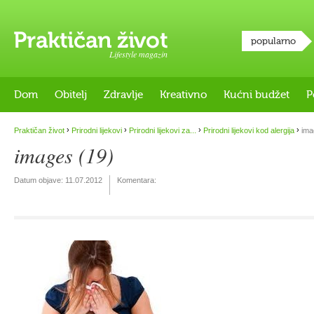
popularno
Lifestyle magazin
Dom
Obitelj
Zdravlje
Kreativno
Kućni budžet
P
›
›
›
›
Praktičan život
Prirodni lijekovi
Prirodni lijekovi za...
Prirodni lijekovi kod alergija
ima
images (19)
Datum objave:
11.07.2012
Komentara: