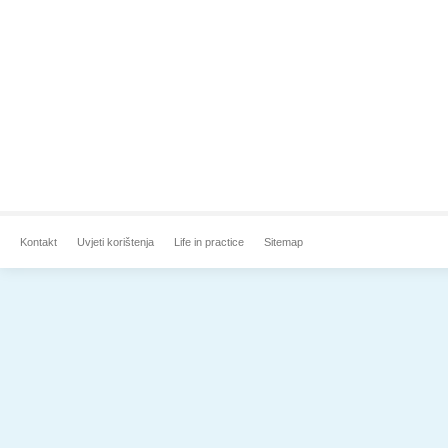
Kontakt
Uvjeti korištenja
Life in practice
Sitemap