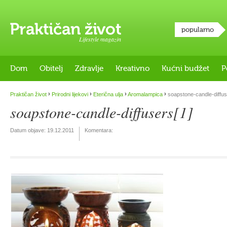
popularno
Lifestyle magazin
Dom
Obitelj
Zdravlje
Kreativno
Kućni budžet
P
›
›
›
›
Praktičan život
Prirodni lijekovi
Eterična ulja
Aromalampica
soapstone-candle-diffus
soapstone-candle-diffusers[1]
Datum objave:
19.12.2011
Komentara: