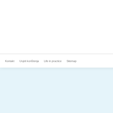
Kontakt
Uvjeti korištenja
Life in practice
Sitemap