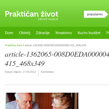
popularno
Lifestyle magazin
Dom
Obitelj
Zdravlje
Kreativno
Kućni budžet
P
›
Praktičan život
article-1362065-008D0EDA000004B0-415_468x349
article-1362065-008D0EDA00000
415_468x349
Datum objave:
17.04.2012
Komentara: