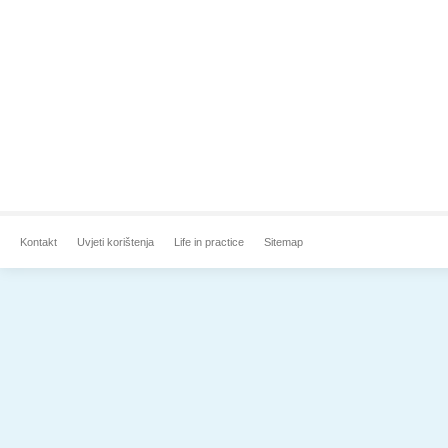
Kontakt
Uvjeti korištenja
Life in practice
Sitemap