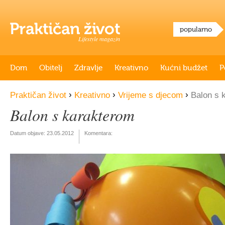
popularno
Lifestyle magazin
Dom
Obitelj
Zdravlje
Kreativno
Kućni budžet
P
›
›
›
Praktičan život
Kreativno
Vrijeme s djecom
Balon s 
Balon s karakterom
Datum objave:
23.05.2012
Komentara: