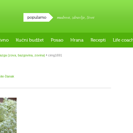
mudrost
,
zdravlje
,
život
popularno
ivno
Kućni budžet
Posao
Hrana
Recepti
Life coac
›
azga (zova, bazgovina, zovina)
cimg1691
šite članak