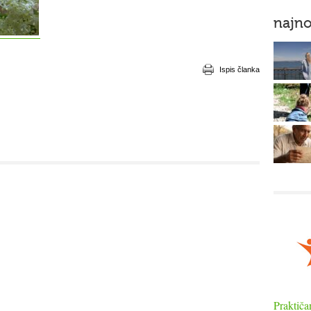
najno
Ispis članka
Praktiča