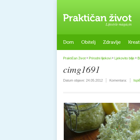
Lifestyle magazin
Dom
Obitelj
Zdravlje
Kreat
›
›
›
Praktičan život
Prirodni lijekovi
Ljekovito bilje
B
cimg1691
Datum objave:
24.05.2012
Komentara:
Ispi