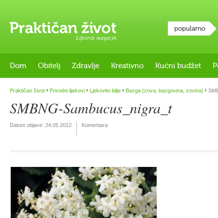
popularno
Lifestyle magazin
Dom
Obitelj
Zdravlje
Kreativno
Kućni budžet
P
›
›
›
›
Praktičan život
Prirodni lijekovi
Ljekovito bilje
Bazga (zova, bazgovina, zovina)
SMB
SMBNG-Sambucus_nigra_t
Datum objave:
24.05.2012
Komentara: