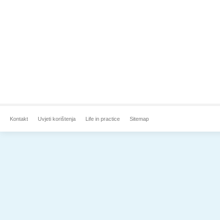
Kontakt
Uvjeti korištenja
Life in practice
Sitemap