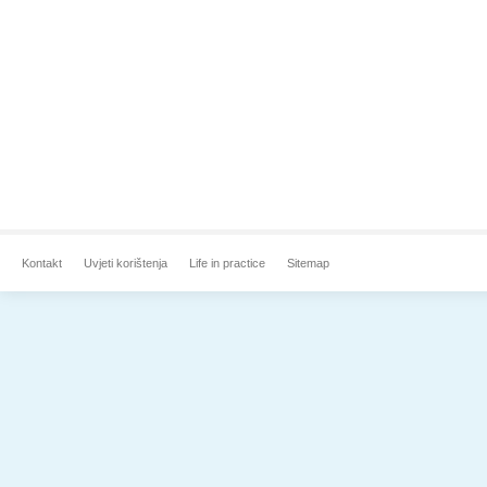
Kontakt
Uvjeti korištenja
Life in practice
Sitemap