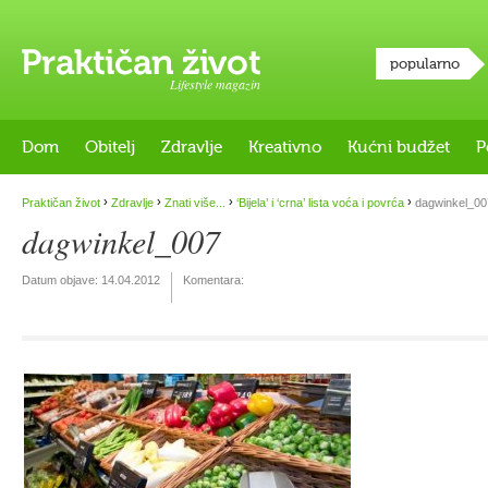
popularno
Lifestyle magazin
Dom
Obitelj
Zdravlje
Kreativno
Kućni budžet
P
›
›
›
›
Praktičan život
Zdravlje
Znati više...
‘Bijela’ i ‘crna’ lista voća i povrća
dagwinkel_00
dagwinkel_007
Datum objave:
14.04.2012
Komentara: