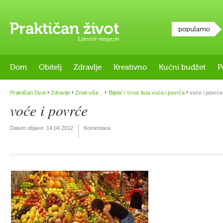
popularno
Lifestyle magazin
Dom
Obitelj
Zdravlje
Kreativno
Kućni budžet
P
›
›
›
›
Praktičan život
Zdravlje
Znati više...
‘Bijela’ i ‘crna’ lista voća i povrća
voće i povrće
voće i povrće
Datum objave:
14.04.2012
Komentara: