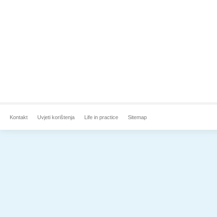
Kontakt
Uvjeti korištenja
Life in practice
Sitemap