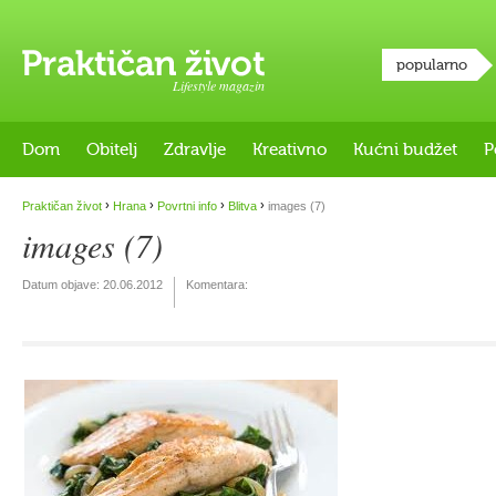
popularno
Lifestyle magazin
Dom
Obitelj
Zdravlje
Kreativno
Kućni budžet
P
›
›
›
›
Praktičan život
Hrana
Povrtni info
Blitva
images (7)
images (7)
Datum objave:
20.06.2012
Komentara: