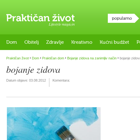
popularno
Lifestyle magazin
Dom
Obitelj
Zdravlje
Kreativno
Kućni budžet
P
›
›
›
›
Praktičan život
Dom
Praktičan dom
Bojanje zidova na zanimljiv način
bojanje zidov
bojanje zidova
Datum objave:
03.08.2012
Komentara: