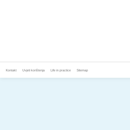
Kontakt
Uvjeti korištenja
Life in practice
Sitemap