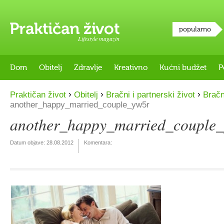
popularno
Lifestyle magazin
Dom
Obitelj
Zdravlje
Kreativno
Kućni budžet
P
›
›
›
Praktičan život
Obitelj
Bračni i partnerski život
Bračn
another_happy_married_couple_yw5r
another_happy_married_couple
Datum objave:
28.08.2012
Komentara: