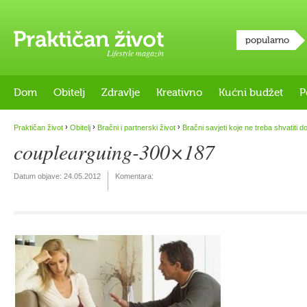
popularno
Lifestyle magazin
Dom
Obitelj
Zdravlje
Kreativno
Kućni budžet
P
›
›
›
Praktičan život
Obitelj
Bračni i partnerski život
Bračni savjeti koje ne treba shvatiti 
couplearguing-300×187
Datum objave:
24.05.2012
Komentara: