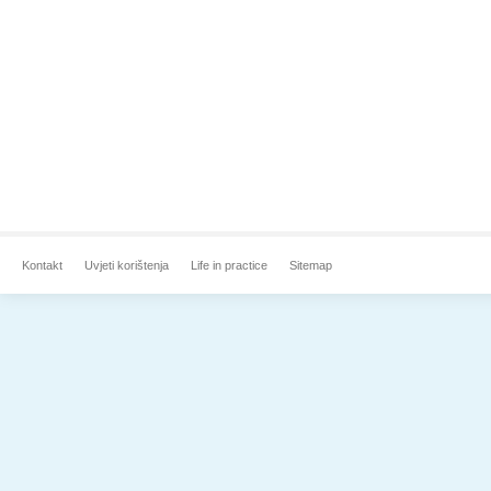
Kontakt
Uvjeti korištenja
Life in practice
Sitemap