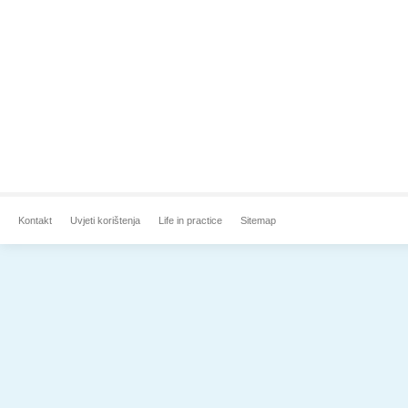
Kontakt
Uvjeti korištenja
Life in practice
Sitemap