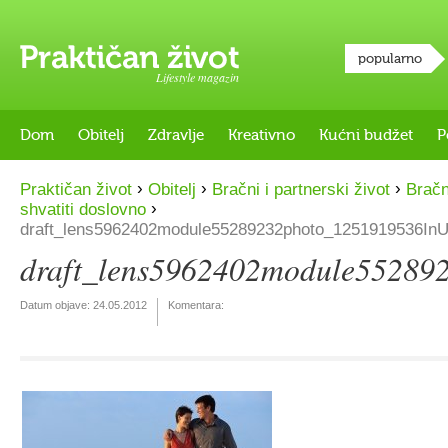
popularno
Lifestyle magazin
Dom
Obitelj
Zdravlje
Kreativno
Kućni budžet
P
›
›
›
Praktičan život
Obitelj
Bračni i partnerski život
Bračn
›
shvatiti doslovno
draft_lens5962402module55289232photo_1251919536In
draft_lens5962402module5528
Datum objave:
24.05.2012
Komentara: