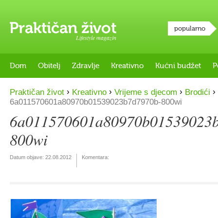
popularno
Lifestyle magazin
Dom
Obitelj
Zdravlje
Kreativno
Kućni budžet
P
›
›
›
›
Praktičan život
Kreativno
Vrijeme s djecom
Brodići
6a011570601a80970b01539023b7d7970b-800wi
6a011570601a80970b01539023
800wi
Datum objave:
22.08.2012
Komentara: