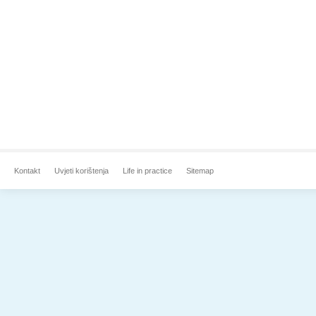
Kontakt
Uvjeti korištenja
Life in practice
Sitemap