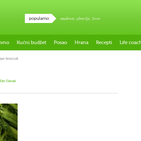
mudrost
,
zdravlje
,
život
popularno
ivno
Kućni budžet
Posao
Hrana
Recepti
Life coac
er-broccoli
išite članak