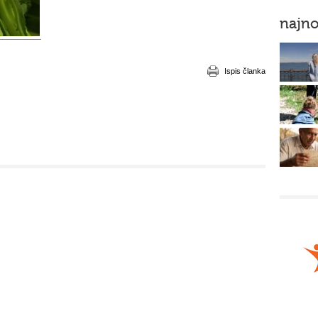
najno
Ispis članka