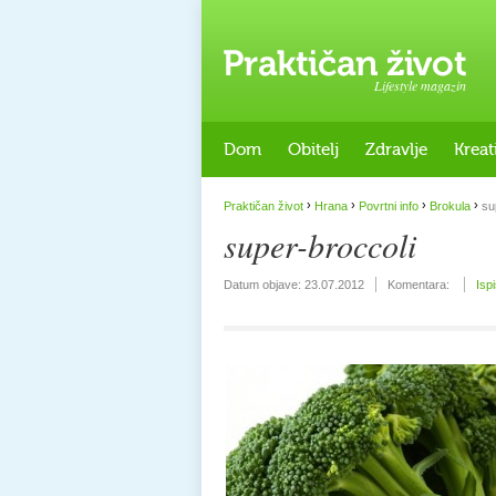
Lifestyle magazin
Dom
Obitelj
Zdravlje
Kreat
›
›
›
›
Praktičan život
Hrana
Povrtni info
Brokula
sup
super-broccoli
Datum objave:
23.07.2012
Komentara:
Isp