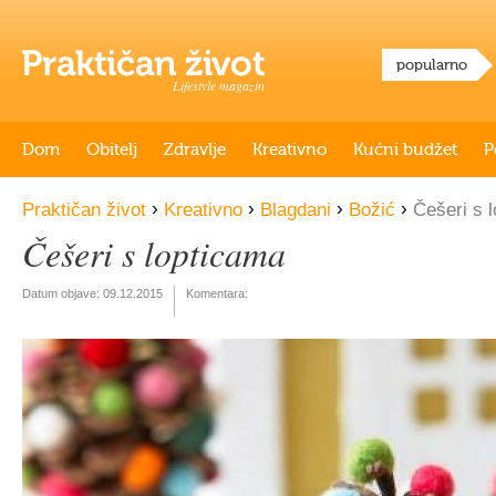
popularno
Lifestyle magazin
Dom
Obitelj
Zdravlje
Kreativno
Kućni budžet
P
›
›
›
›
Praktičan život
Kreativno
Blagdani
Božić
Češeri s 
Češeri s lopticama
Datum objave:
09.12.2015
Komentara: