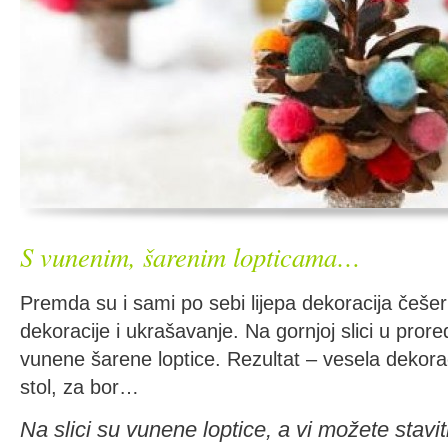
S vunenim, šarenim lopticama…
Premda su i sami po sebi lijepa dekoracija češe
dekoracije i ukrašavanje. Na gornjoj slici u prore
vunene šarene loptice. Rezultat – vesela dekorac
stol, za bor…
Na slici su vunene loptice, a vi možete staviti