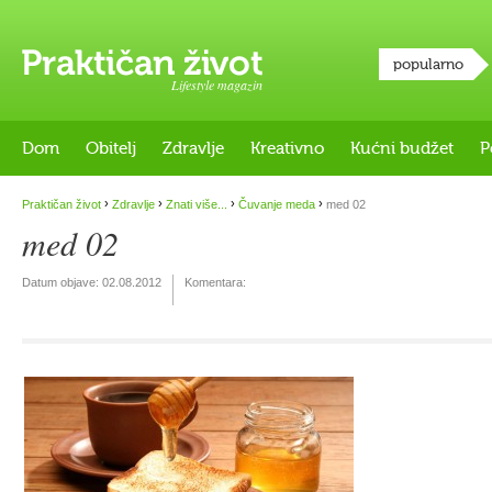
popularno
Lifestyle magazin
Dom
Obitelj
Zdravlje
Kreativno
Kućni budžet
P
›
›
›
›
Praktičan život
Zdravlje
Znati više...
Čuvanje meda
med 02
med 02
Datum objave:
02.08.2012
Komentara: