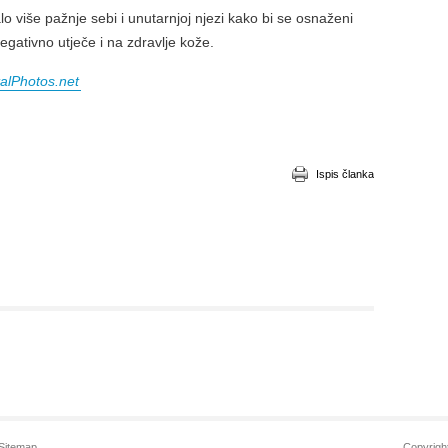
 više pažnje sebi i unutarnjoj njezi kako bi se osnaženi
negativno utječe i na zdravlje kože.
talPhotos.net
Ispis članka
Sitemap
Copyrigh