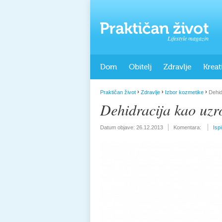
Lifestyle magazin
Dom
Obitelj
Zdravlje
Kreat
›
›
›
Praktičan život
Zdravlje
Izbor kozmetike
Dehid
Dehidracija kao uzr
Datum objave:
26.12.2013
Komentara:
Isp