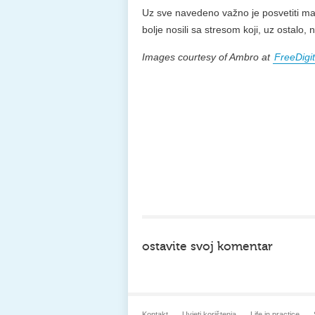
Uz sve navedeno važno je posvetiti malo
bolje nosili sa stresom koji, uz ostalo, 
Images courtesy of Ambro at
FreeDigi
ostavite svoj komentar
Kontakt
Uvjeti korištenja
Life in practice