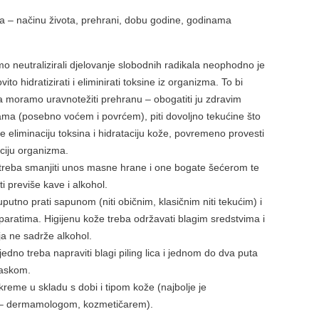
tora – načinu života, prehrani, dobu godine, godinama
o neutralizirali djelovanje slobodnih radikala neophodno je
ito hidratizirati i eliminirati toksine iz organizma. To bi
a moramo uravnotežiti prehranu – obogatiti ju zdravim
ma (posebno voćem i povrćem), piti dovoljno tekućine što
e eliminaciju toksina i hidrataciju kože, povremeno provesti
ciju organizma.
treba smanjiti unos masne hrane i one bogate šećerom te
ti previše kave i alkohol.
 uputno prati sapunom (niti običnim, klasičnim niti tekućim) i
paratima. Higijenu kože treba održavati blagim sredstvima i
a ne sadrže alkohol.
edno treba napraviti blagi piling lica i jednom do dva puta
maskom.
 kreme u skladu s dobi i tipom kože (najbolje je
 – dermamologom, kozmetičarem).