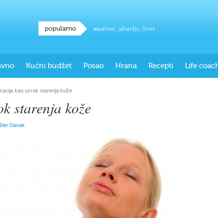
mudrost
,
zdravlje
,
život
popularno
ivno
Kućni budžet
Posao
Hrana
Recepti
Life coac
racija kao uzrok starenja kože
ok starenja kože
išite članak