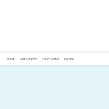
Kontakt
Uvjeti korištenja
Life in practice
Sitemap