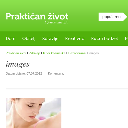
popularno
Lifestyle magazin
Dom
Obitelj
Zdravlje
Kreativno
Kućni budžet
P
›
›
›
›
Praktičan život
Zdravlje
Izbor kozmetike
Dezodoransi
images
images
Datum objave:
07.07.2012
Komentara: