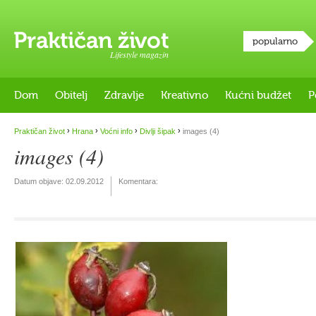
popularno
Lifestyle magazin
Dom
Obitelj
Zdravlje
Kreativno
Kućni budžet
P
›
›
›
›
Praktičan život
Hrana
Voćni info
Divlji šipak
images (4)
images (4)
Datum objave:
02.09.2012
Komentara: