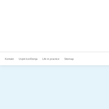
Kontakt
Uvjeti korištenja
Life in practice
Sitemap