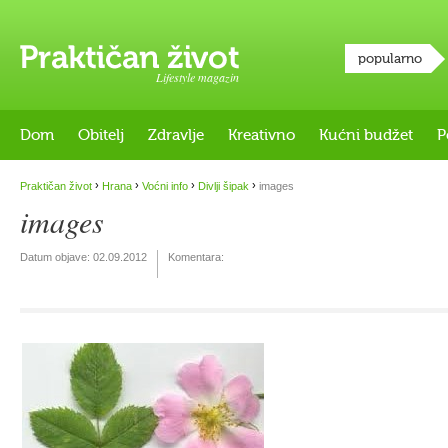
popularno
Lifestyle magazin
Dom
Obitelj
Zdravlje
Kreativno
Kućni budžet
P
›
›
›
›
Praktičan život
Hrana
Voćni info
Divlji šipak
images
images
Datum objave:
02.09.2012
Komentara: