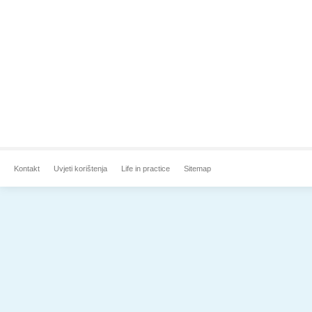
Kontakt
Uvjeti korištenja
Life in practice
Sitemap