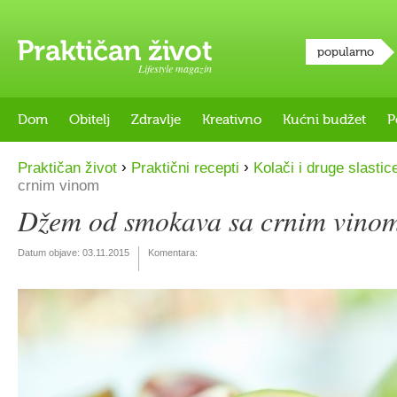
popularno
Lifestyle magazin
Dom
Obitelj
Zdravlje
Kreativno
Kućni budžet
P
›
›
Praktičan život
Praktični recepti
Kolači i druge slastic
crnim vinom
Džem od smokava sa crnim vino
Datum objave:
03.11.2015
Komentara: