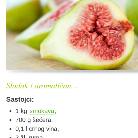
Sladak i aromatičan..
.
Sastojci:
1 kg
smokava
,
700 g šećera,
0,1 l crnog vina,
3 žl. ruma