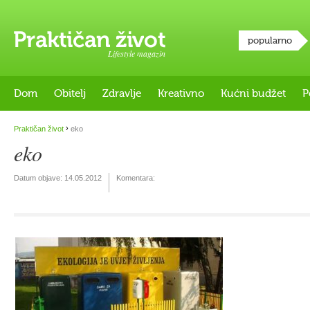
popularno
Lifestyle magazin
Dom
Obitelj
Zdravlje
Kreativno
Kućni budžet
P
›
Praktičan život
eko
eko
Datum objave:
14.05.2012
Komentara: