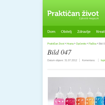
Lifestyle magazin
Dom
Obitelj
Zdravlje
Kreat
›
›
›
›
Praktičan život
Hrana
Općenito
Flaška
Bild 
Bild 047
Datum objave:
31.07.2012
Komentara:
Isp