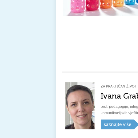
ZA PRAKTIČAN ŽIVOT 
Ivana Gra
prof. pedagogije, integ
komunikacijskih vješti
saznajte više