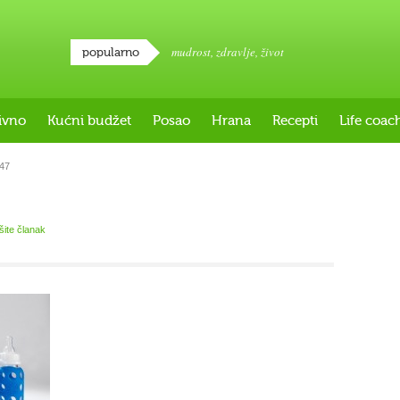
mudrost
,
zdravlje
,
život
popularno
ivno
Kućni budžet
Posao
Hrana
Recepti
Life coac
047
išite članak