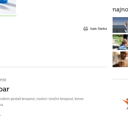
najno
Ispis članka
PIŠE
bar
rativni gestalt terapeut, osobni i bračni terapeut, trener
na