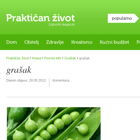
popularno
Lifestyle magazin
Dom
Obitelj
Zdravlje
Kreativno
Kućni budžet
P
›
›
›
›
Praktičan život
Hrana
Povrtni info
Grašak
grašak
grašak
Datum objave:
28.05.2012
Komentara: