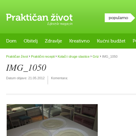
popularno
Lifestyle magazin
Dom
Obitelj
Zdravlje
Kreativno
Kućni budžet
P
›
›
›
›
Praktičan život
Praktični recepti
Kolači i druge slastice
Griz
IMG_1050
IMG_1050
Datum objave:
21.05.2012
Komentara: