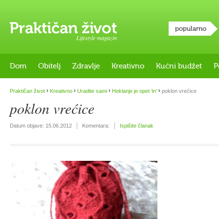
popularno
Lifestyle magazin
Dom
Obitelj
Zdravlje
Kreativno
Kućni budžet
P
›
›
›
›
Praktičan život
Kreativno
Uradite sami
Heklanje je opet ‘in’
poklon vrećice
poklon vrećice
Datum objave:
15.06.2012
Komentara:
Ispišite članak