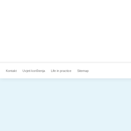
Kontakt
Uvjeti korištenja
Life in practice
Sitemap