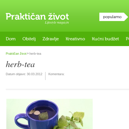
popularno
Lifestyle magazin
Dom
Obitelj
Zdravlje
Kreativno
Kućni budžet
P
›
Praktičan život
herb-tea
herb-tea
Datum objave:
30.03.2012
Komentara: