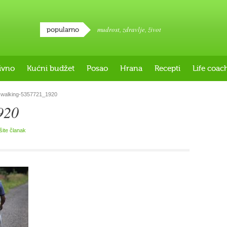
mudrost
,
zdravlje
,
život
popularno
ivno
Kućni budžet
Posao
Hrana
Recepti
Life coac
walking-5357721_1920
920
išite članak