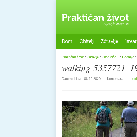
Lifestyle magazin
Dom
Obitelj
Zdravlje
Kreat
›
›
›
›
Praktičan život
Zdravlje
Znati više...
Hodanje
walking-5357721_1
Datum objave:
08.10.2020
Komentara:
Isp